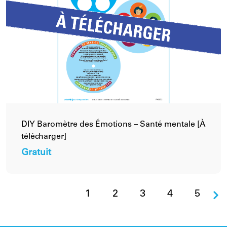
DIY Baromètre des Émotions – Santé mentale [À
télécharger]
Gratuit
1
2
3
4
5