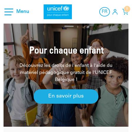
0
Menu
FR
NL
Matériel
À propos de nous
FR
Contact
Pour chaque enfant
Aide et contact
Découvrez les droits de l'enfant à l'aide du
matériel pédagogique gratuit de l'UNICEF
Belgique !
En savoir plus