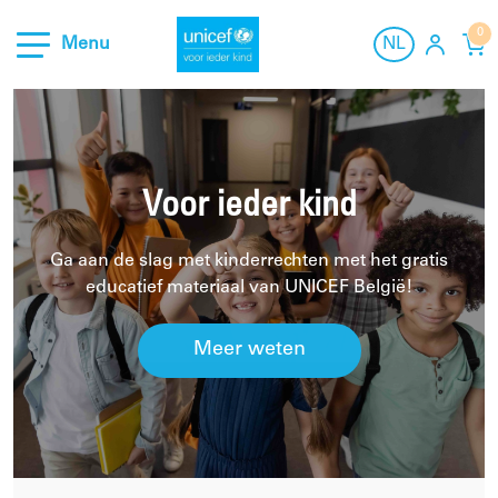
0
Menu
NL
NL
Materiaal
Over ons
FR
Contact
Voor ieder kind
Hulp & Contact
Ga aan de slag met kinderrechten met het gratis
educatief materiaal van UNICEF België!
Meer weten