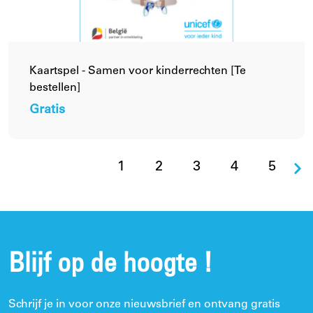
Kaartspel - Samen voor kinderrechten [Te
bestellen]
Gratis
1
2
3
4
5
Blijf op de hoogte !
Schrijf je in voor onze nieuwsbrief en ontvang gratis