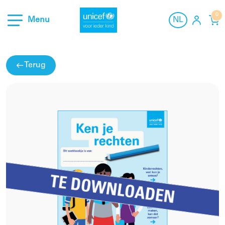
0
Menu
NL
NL
Materiaal
Over ons
Terug
FR
Contact
Hulp & Contact